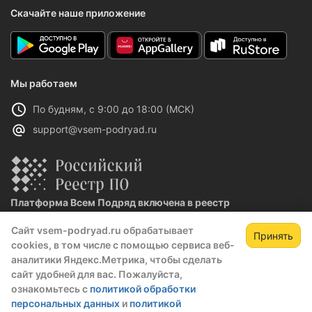
Скачайте наше приложение
Мы работаем
По будням, с 9:00 до 18:00 (МСК)
support@vsem-podryad.ru
Платформа Всем Подряд включена в реестр
отечественного ПО
Сайт vsem-podryad.ru обрабатывает
Реестровая запись №32021 от 06.02.2026
Принять
cookies, в том числе с помощью сервиса веб-
аналитики Яндекс.Метрика, чтобы сделать
сайт удобней для вас. Пожалуйста,
Политика конфиденциальности
ознакомьтесь с
политикой обработки
Оферта
персональных данных
и
политикой