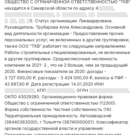
ОБЩЕСТВО С ОГРАНИЧЕННОЙ ОТВЕТСТВЕННОСТЬЮ "ТКВ"
находится в Самарской области по адресу
4░░░░░,
░░░░░░░░░ ░░░░░░░, ░. ░░░░░░░░, ░░. ░░░░░░░░░░,
░. ░░, ░░. ░5
.
Статус организации: Ликвидирована.
Руководитель: Трубарова Алла Александровна.
Основной
вид деятельности организации - Предоставление прочих
персональных услуг, не включенных в другие группировки
,
также ООО "ТКВ" работает по следующим направлениям:
Работы строительные специализированные, не включенные
в другие группировки
.
Среднесписочная численность
компании за 2021: 3
, что на 2 больше, чем за предыдущий
2020.
Финансовые показатели за 2020:
доходы -
3 727 000,00 ₽,
расходы - 3 424 000,00 ₽,
взносы в ПФР -
42 697,60 ₽.
Дата регистрации: 14.01.2020
ИНН
░░░░░░░░░░
,
КПП
░░░░░░░░░
,
ОГРН
░░░░░░░░░░░░░
,
ОКПО 43029280.
Организационно-правовая форма:
Общество с ограниченной ответственностью (12300).
Форма собственности: Частная собственность (16).
Территориальная принадлежность: Автозаводский
(36440363000), г Тольятти (36740000001).
Классификатор
органов государственной власти и управления:
Организации, учрежденные юридическими лицами или