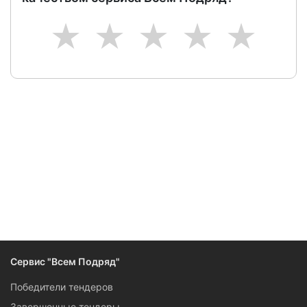
1
2
3
4
5
Следите за изменениями и новостями компании
Сервис "Всем Подряд"
Победители тендеров
Завершенные тендеры