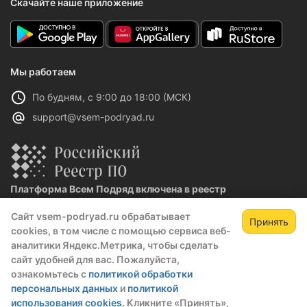
Скачайте наше приложение
Мы работаем
По будням, с 9:00 до 18:00 (МСК)
support@vsem-podryad.ru
Платформа Всем Подряд включена в реестр
отечественного ПО
Сайт vsem-podryad.ru обрабатывает
Реестровая запись №32021 от 06.02.2026
Принять
cookies, в том числе с помощью сервиса веб-
аналитики Яндекс.Метрика, чтобы сделать
сайт удобней для вас. Пожалуйста,
Политика конфиденциальности
ознакомьтесь с
политикой обработки
Оферта
персональных данных
и
политикой
О компании
использования cookies
. Кликните «Принять»,