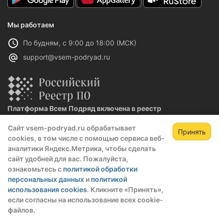
Мы работаем
По будням, с 9:00 до 18:00 (МСК)
support@vsem-podryad.ru
Платформа Всем Подряд включена в реестр
отечественного ПО
Сайт vsem-podryad.ru обрабатывает
Реестровая запись №32021 от 06.02.2026
Принять
cookies, в том числе с помощью сервиса веб-
аналитики Яндекс.Метрика, чтобы сделать
сайт удобней для вас. Пожалуйста,
Политика конфиденциальности
ознакомьтесь с
политикой обработки
Оферта
персональных данных
и
политикой
О компании
использования cookies
. Кликните «Принять»,
если согласны на использование всех cookie-
© 2016 — 2026 ООО "Промтех"
файлов.