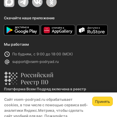
Скачайте наше приложение
Мы работаем
По будням, с 9:00 до 18:00 (МСК)
support@vsem-podryad.ru
Платформа Всем Подряд включена в реестр
отечественного ПО
Сайт vsem-podryad.ru обрабатывает
Реестровая запись №32021 от 06.02.2026
Принять
cookies, в том числе с помощью сервиса веб-
аналитики Яндекс.Метрика, чтобы сделать
сайт удобней для вас. Пожалуйста,