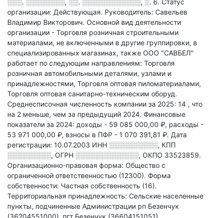
░░░. ░░░░░░░░, ░░. ░░░░░░░░░░░░, ░. 6
.
Статус
организации: Действующая.
Руководитель: Савельев
Владимир Викторович.
Основной вид деятельности
организации - Торговля розничная строительными
материалами, не включенными в другие группировки, в
специализированных магазинах
, также ООО "САВБЕЛ"
работает по следующим направлениям: Торговля
розничная автомобильными деталями, узлами и
принадлежностями, Торговля оптовая пиломатериалами,
Торговля оптовая санитарно-техническим оборуд
.
Среднесписочная численность компании за 2025: 14
, что
на 2 меньше, чем за предыдущий 2024.
Финансовые
показатели за 2024:
доходы - 59 085 000,00 ₽,
расходы -
53 971 000,00 ₽,
взносы в ПФР - 1 070 391,81 ₽.
Дата
регистрации: 10.07.2003
ИНН
░░░░░░░░░░
,
КПП
░░░░░░░░░
,
ОГРН
░░░░░░░░░░░░░
,
ОКПО 33523859.
Организационно-правовая форма: Общество с
ограниченной ответственностью (12300).
Форма
собственности: Частная собственность (16).
Территориальная принадлежность: Сельские населенные
пункты, подчиненные Администрации рп Безенчук
(36204551000), пгт Безенчук (36604151051).