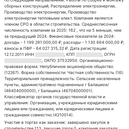
сборных конструкций, Распределение электроэнергии,
Производство электроэнергии, Производство
электроэнергии тепловыми элект
.
Компания является
членом СРО в области
строительства.
Среднесписочная
численность компании за 2025: 162
, что на 5 меньше, чем
за предыдущий 2024.
Финансовые показатели за 2024:
доходы - 1 199 291 000,00 ₽,
расходы - 1 130 664 000,00 ₽,
взносы в ПФР - 64 027 315,32 ₽.
Дата регистрации:
12.12.2011
ИНН
░░░░░░░░░░
,
КПП
░░░░░░░░░
,
ОГРН
░░░░░░░░░░░░░
,
ОКПО 37532950.
Организационно-
правовая форма: Непубличное акционерное общество
(12267).
Форма собственности: Частная собственность (16).
Территориальная принадлежность: Сельские населенные
пункты, административно подчиненные г Балашихе/
(46404000000), г Балашиха (46704000001).
Классификатор органов государственной власти и
управления: Организации, учрежденные юридическими
лицами или гражданами, или юридическими лицами и
гражданами совместно (4210014).
Участие в торгах как заказчик: завершено закупок в
строительстве 113, текущие торги 0, компания закупала: