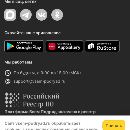
Мы в соц. сетях
Скачайте наше приложение
Мы работаем
По будням, с 9:00 до 18:00 (МСК)
support@vsem-podryad.ru
Платформа Всем Подряд включена в реестр
отечественного ПО
Сайт vsem-podryad.ru обрабатывает
Реестровая запись №32021 от 06.02.2026
Принять
cookies, в том числе с помощью сервиса веб-