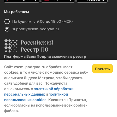
Мы работаем
По будням, с 9:00 до 18:00 (МСК)
support@vsem-podryad.ru
Платформа Всем Подряд включена в реестр
отечественного ПО
Сайт vsem-podryad.ru обрабатывает
Реестровая запись №32021 от 06.02.2026
Принять
cookies, в том числе с помощью сервиса веб-
аналитики Яндекс.Метрика, чтобы сделать
сайт удобней для вас. Пожалуйста,
Политика конфиденциальности
ознакомьтесь с
политикой обработки
Оферта
персональных данных
и
политикой
О компании
использования cookies
. Кликните «Принять»,
если согласны на использование всех cookie-
© 2016 — 2026 ООО "Промтех"
файлов.