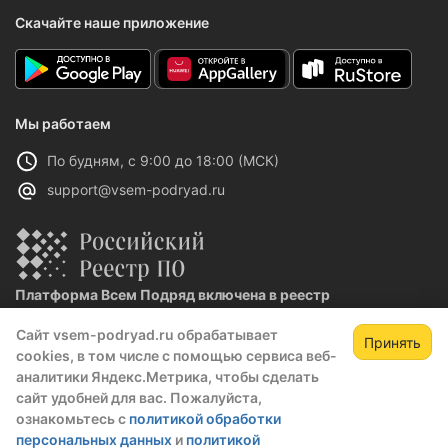
Скачайте наше приложение
Мы работаем
По будням, с 9:00 до 18:00 (МСК)
support@vsem-podryad.ru
Платформа Всем Подряд включена в реестр
отечественного ПО
Сайт vsem-podryad.ru обрабатывает
Реестровая запись №32021 от 06.02.2026
Принять
cookies, в том числе с помощью сервиса веб-
аналитики Яндекс.Метрика, чтобы сделать
сайт удобней для вас. Пожалуйста,
Политика конфиденциальности
ознакомьтесь с
политикой обработки
Оферта
персональных данных
и
политикой