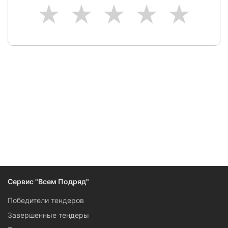
1
2
3
4
5
Следите за изменениями и новостями компании
Сервис "Всем Подряд"
Победители тендеров
Завершенные тендеры