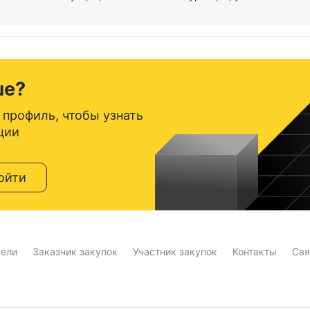
ше?
 профиль, чтобы узнать
ции
ойти
тели
Заказчик закупок
Участник закупок
Контакты
Свя