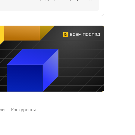
зи
Конкуренты