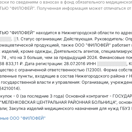
ски по сведениям о взносах в фонд обязательного медицинско
"ФИЛОФЕЙ". Полученная информация может отличаться от ф
 "ФИЛОФЕЙ" находится в Нижнегородской области по адре
░░░░. ░1
.
Статус организации: Действующая.
Руководитель: Оп
армацевтической продукцией
, также ООО "ФИЛОФЕЙ" работает 
 изделий, кроме одежды, Деятельность агентов, специализиру
: 74
, что на 3 больше, чем за предыдущий 2024.
Финансовые пок
38 833,11 ₽.
Дата регистрации: 28.07.2016
ИНН
░░░░░░░░░░
,
К
ество с ограниченной ответственностью (12300).
Форма собстве
еленные пункты, входящие в состав Нижегородского района г Н
 государственной власти и управления: Организации, учрежде
(4210014).
купок - 0 (за последние 3 года)
Основной контрагент - ГОСУ
ЛЕНКОВСКАЯ ЦЕНТРАЛЬНАЯ РАЙОННАЯ БОЛЬНИЦА", основные 
али; Закупка изделий медицинского назначения для нужд ГБУЗ
анные ООО "ФИЛОФЕЙ"