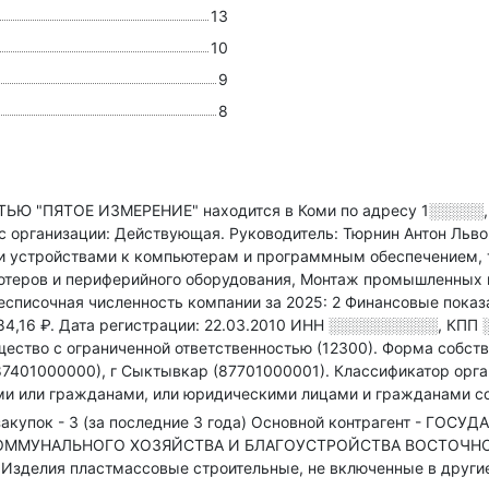
13
10
9
8
 "ПЯТОЕ ИЗМЕРЕНИЕ" находится в Коми по адресу
1░░░░░,
с организации: Действующая.
Руководитель: Тюрнин Антон Льв
и устройствами к компьютерам и программным обеспечением
,
теров и периферийного оборудования, Монтаж промышленных м
списочная численность компании за 2025: 2
Финансовые показа
84,16 ₽.
Дата регистрации: 22.03.2010
ИНН
░░░░░░░░░░
,
КПП
ество с ограниченной ответственностью (12300).
Форма собстве
7401000000), г Сыктывкар (87701000001).
Классификатор орга
и или гражданами, или юридическими лицами и гражданами со
акупок - 3 (за последние 3 года)
Основной контрагент - ГОС
ММУНАЛЬНОГО ХОЗЯЙСТВА И БЛАГОУСТРОЙСТВА ВОСТОЧНОГ
; Изделия пластмассовые строительные, не включенные в други