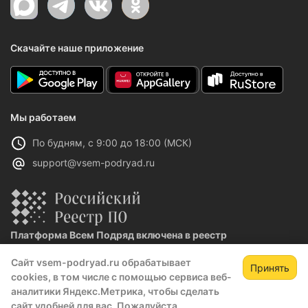
Скачайте наше приложение
Мы работаем
По будням, с 9:00 до 18:00 (МСК)
support@vsem-podryad.ru
Платформа Всем Подряд включена в реестр
отечественного ПО
Сайт vsem-podryad.ru обрабатывает
Реестровая запись №32021 от 06.02.2026
Принять
cookies, в том числе с помощью сервиса веб-
аналитики Яндекс.Метрика, чтобы сделать
сайт удобней для вас. Пожалуйста,