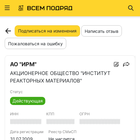
Развернуть
Най
ню
Подписаться на изменения
Написать отзыв
Пожаловаться на ошибку
АО "ИРМ"
АКЦИОНЕРНОЕ ОБЩЕСТВО "ИНСТИТУТ
РЕАКТОРНЫХ МАТЕРИАЛОВ"
Статус
Действующая
ИНН
КПП
ОГРН
░░░░░░░░░░
░░░░░░░░░
░░░░░░░░░░░░░
Дата регистрации
Реестр СМиСП
31.07.2009
Не числится