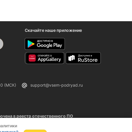
Скачайте наше приложение
00 (МСК)
support@vsem-podryad.ru
чена в реестр отечественного ПО
02.2026
налитики
олитикой