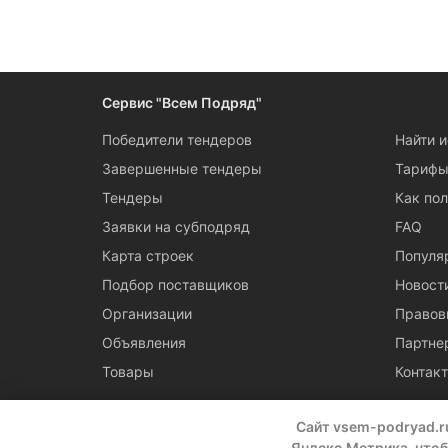
Следите за измен
Сервис "Всем Подряд"
Победители тендеров
Найти 
Завершенные тендеры
Тариф
Тендеры
Как пол
Заявки на субподряд
FAQ
Карта строек
Популя
Подбор поставщиков
Новост
Организации
Правов
Объявления
Партне
Товары
Контак
Сайт vsem-podryad.r
Яндекс.Метрика, чтоб