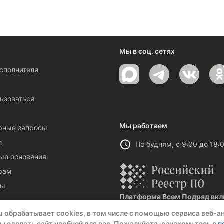
ениями и новостями компании
Мы в соц. сетях
исполнителя
ы
ьзоваться
Мы работаем
рные запросы
и
По будням, с 9:00 до 18:
ые основания
рам
ты
Платформа Всем Подряд вклю
Реестровая запись №32021 от 06.
u обрабатывает cookies, в том числе с помощью сервиса веб-а
ы сделать сайт удобней для вас. Пожалуйста, ознакомьтесь с
п