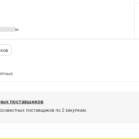
░░░░░░ы
сков
иятные
тных поставщиков
осовестных поставщиков по 2 закупкам.