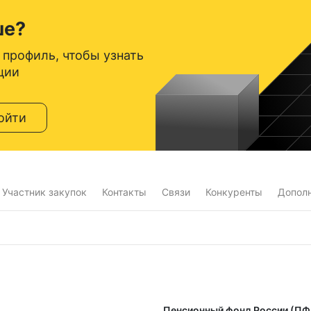
ше?
 профиль, чтобы узнать
ции
ойти
Участник закупок
Контакты
Связи
Конкуренты
Допол
Пенсионный фонд России (ПФ