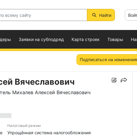
Найти
Вой
ндеры
Заявки на субподряд
Карта строек
Товары
На
Подписаться на изменения
сей Вячеславович
тель Михалев Алексей Вячеславович
░░░░
Налоговый режим
е
Упрощённая система налогообложения