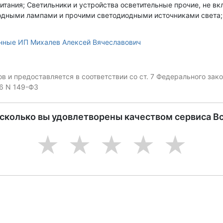
итания; Светильники и устройства осветительные прочие, не в
одными лампами и прочими светодиодными источниками света;
нные ИП Михалев Алексей Вячеславович
 и предоставляется в соответствии со ст. 7 Федерального за
06 N 149-ФЗ
асколько вы удовлетворены качеством сервиса В
1
2
3
4
5