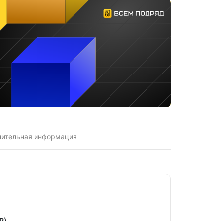
нительная информация
Р)