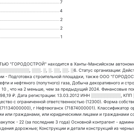
7
4
2
2
1
 "ГОРОДОСТРОЙ" находится в Ханты-Мансийском автономно
░░░░░░░░, ░░░. ░, ░. ░░, ░░. ░6
.
Статус организации: Дей
ии - Подготовка строительной площадки
, также ООО "ГОРОДОС
фти и нефтяного (попутного) газа, Добыча декоративного и стро
: 10
, что на 2 меньше, чем за предыдущий 2024.
Финансовые пок
98,19 ₽.
Дата регистрации: 13.03.2012
ИНН
░░░░░░░░░░
,
КПП
ство с ограниченной ответственностью (12300).
Форма собстве
(71134000000), г Нефтеюганск (71874000001).
Классификатор ор
и или гражданами, или юридическими лицами и гражданами со
акупок - 22 (за последние 3 года)
Основной контрагент - админ
аждения дорожные; Конструкции и детали конструкций из черны