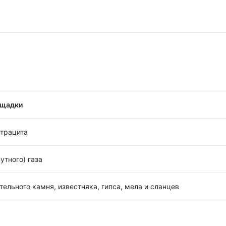
ощадки
нтрацита
утного) газа
ельного камня, известняка, гипса, мела и сланцев