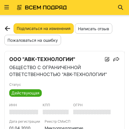
Развернуть
Най
ню
Подписаться на изменения
Написать отзыв
Пожаловаться на ошибку
ООО "АВК-ТЕХНОЛОГИИ"
ОБЩЕСТВО С ОГРАНИЧЕННОЙ
ОТВЕТСТВЕННОСТЬЮ "АВК-ТЕХНОЛОГИИ"
Статус
Действующая
ИНН
КПП
ОГРН
░░░░░░░░░░
░░░░░░░░░
░░░░░░░░░░░░░
Дата регистрации
Реестр СМиСП
01.04.2010
Микропредприятие