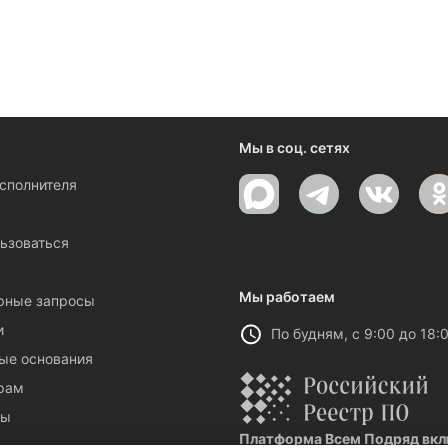
ениями и новостями компании
Мы в соц. сетях
исполнителя
ы
ьзоваться
Мы работаем
рные запросы
и
По будням, с 9:00 до 18:
ые основания
рам
ты
Платформа Всем Подряд вклю