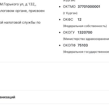
(Курган)
М.Горького ул, д 132,,
ОКТМО
37701000001
алоговом органе, присвоен
(г Курган)
ОКФС
12
ой налоговой службы по
(Федеральная собственность)
ОКОГУ
1320700
(Министерство здравоохранени
ОКОПФ
75103
(Федеральное государственно
анизаций