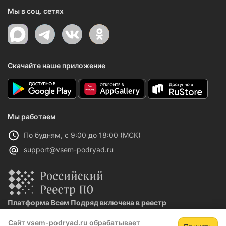
Мы в соц. сетях
Скачайте наше приложение
Мы работаем
По будням, с 9:00 до 18:00 (МСК)
support@vsem-podryad.ru
Платформа Всем Подряд включена в реестр
отечественного ПО
Сайт vsem-podryad.ru обрабатывает
Реестровая запись №32021 от 06.02.2026