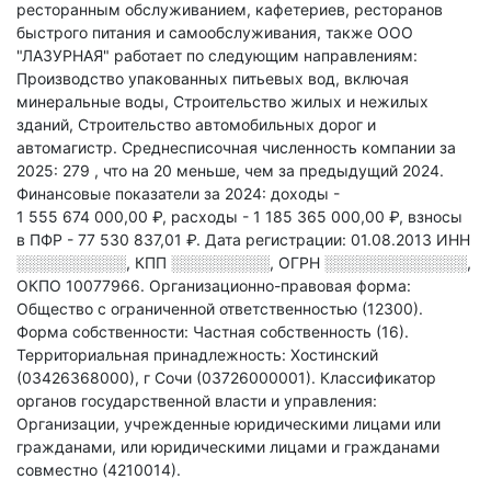
ресторанным обслуживанием, кафетериев, ресторанов
быстрого питания и самообслуживания
, также ООО
"ЛАЗУРНАЯ" работает по следующим направлениям:
Производство упакованных питьевых вод, включая
минеральные воды, Строительство жилых и нежилых
зданий, Строительство автомобильных дорог и
автомагистр
.
Среднесписочная численность компании за
2025: 279
, что на 20 меньше, чем за предыдущий 2024.
Финансовые показатели за 2024:
доходы -
1 555 674 000,00 ₽,
расходы - 1 185 365 000,00 ₽,
взносы
в ПФР - 77 530 837,01 ₽.
Дата регистрации: 01.08.2013
ИНН
░░░░░░░░░░
,
КПП
░░░░░░░░░
,
ОГРН
░░░░░░░░░░░░░
,
ОКПО 10077966.
Организационно-правовая форма:
Общество с ограниченной ответственностью (12300).
Форма собственности: Частная собственность (16).
Территориальная принадлежность: Хостинский
(03426368000), г Сочи (03726000001).
Классификатор
органов государственной власти и управления:
Организации, учрежденные юридическими лицами или
гражданами, или юридическими лицами и гражданами
совместно (4210014).