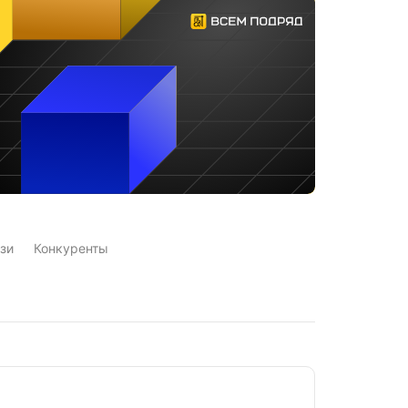
зи
Конкуренты