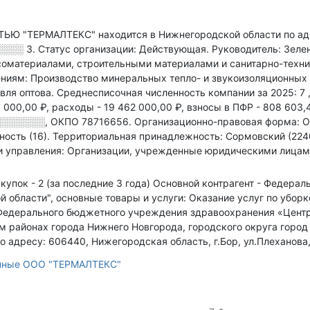
 "ТЕРМАЛТЕКС" находится в Нижнегородской области по а
░░░░ 3
.
Статус организации: Действующая.
Руководитель: Зеле
лесоматериалами, строительными материалами и санитарно-тех
иям: Производство минеральных тепло- и звукоизоляционных м
вля оптова
.
Среднесписочная численность компании за 2025: 7
 000,00 ₽,
расходы - 19 462 000,00 ₽,
взносы в ПФР - 808 603,
░░░░░░░
,
ОКПО 78716656.
Организационно-правовая форма: О
ность (16).
Территориальная принадлежность: Сормовский (2240
 и управления: Организации, учрежденные юридическими лица
купок - 2 (за последние 3 года)
Основной контрагент - Федера
й области", основные товары и услуги: Оказание услуг по убо
Федерального бюджетного учреждения здравоохранения «Центр
 районах города Нижнего Новгорода, городского округа город
 адресу: 606440, Нижегородская область, г.Бор, ул.Плеханова,
анные ООО "ТЕРМАЛТЕКС"