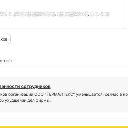
, ░. ░░░░░░ ░░░░░░░░, ░░. ░░░░░░░░, ░. ░, ░. ░,
сков
иятные
ленности сотрудников
ков организации ООО "ТЕРМАЛТЕКС" уменьшается, сейчас в ко
об ухудшении дел фирмы.