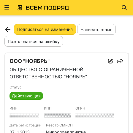
Развернуть
Най
ню
Подписаться на изменения
Написать отзыв
Пожаловаться на ошибку
ООО "НОЯБРЬ"
ОБЩЕСТВО С ОГРАНИЧЕННОЙ
ОТВЕТСТВЕННОСТЬЮ "НОЯБРЬ"
Статус
Действующая
ИНН
КПП
ОГРН
░░░░░░░░░░
░░░░░░░░░
░░░░░░░░░░░░░
Дата регистрации
Реестр СМиСП
07.11.2013
Микропредприятие