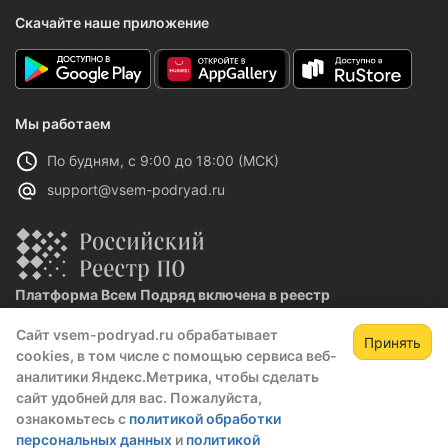
Скачайте наше приложение
Мы работаем
По будням, с 9:00 до 18:00 (МСК)
support@vsem-podryad.ru
Платформа Всем Подряд включена в реестр
отечественного ПО
Сайт vsem-podryad.ru обрабатывает
Реестровая запись №32021 от 06.02.2026
Принять
cookies, в том числе с помощью сервиса веб-
аналитики Яндекс.Метрика, чтобы сделать
сайт удобней для вас. Пожалуйста,
Политика конфиденциальности
ознакомьтесь с
политикой обработки
Оферта
персональных данных
и
политикой