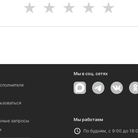
1
2
3
4
5
Мы в соц. сетях
исполнителя
ы
ьзоваться
Мы работаем
рные запросы
и
По будням, с 9:00 до 18: