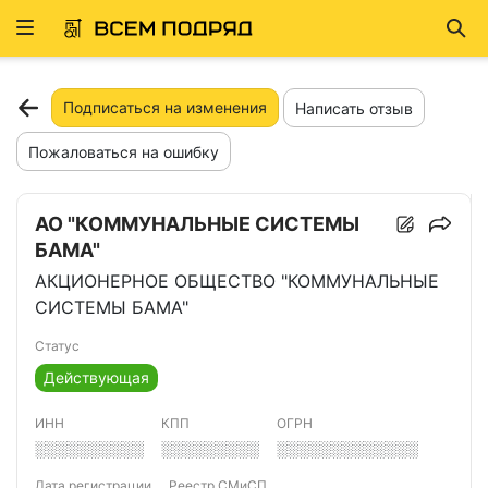
Развернуть
Най
ню
Подписаться на изменения
Написать отзыв
Пожаловаться на ошибку
АО "КОММУНАЛЬНЫЕ СИСТЕМЫ
БАМА"
АКЦИОНЕРНОЕ ОБЩЕСТВО "КОММУНАЛЬНЫЕ
СИСТЕМЫ БАМА"
Статус
Действующая
ИНН
КПП
ОГРН
░░░░░░░░░░
░░░░░░░░░
░░░░░░░░░░░░░
Дата регистрации
Реестр СМиСП