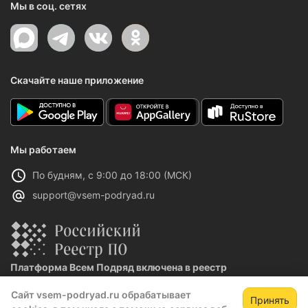
Мы в соц. сетях
Скачайте наше приложение
Мы работаем
По будням, с 9:00 до 18:00 (МСК)
support@vsem-podryad.ru
Платформа Всем Подряд включена в реестр
отечественного ПО
Сайт vsem-podryad.ru обрабатывает
Реестровая запись №32021 от 06.02.2026
Принять