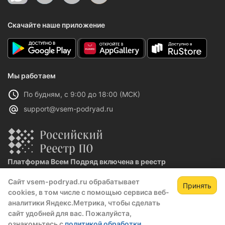
Скачайте наше приложение
Мы работаем
По будням, с 9:00 до 18:00 (МСК)
support@vsem-podryad.ru
Платформа Всем Подряд включена в реестр
отечественного ПО
Сайт vsem-podryad.ru обрабатывает
Реестровая запись №32021 от 06.02.2026
Принять
cookies, в том числе с помощью сервиса веб-
аналитики Яндекс.Метрика, чтобы сделать
сайт удобней для вас. Пожалуйста,
Политика конфиденциальности
ознакомьтесь с
политикой обработки