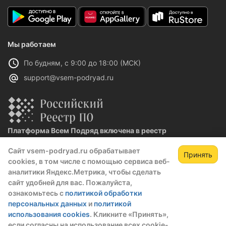
Мы работаем
По будням, с 9:00 до 18:00 (МСК)
support@vsem-podryad.ru
Платформа Всем Подряд включена в реестр
отечественного ПО
Сайт vsem-podryad.ru обрабатывает
Реестровая запись №32021 от 06.02.2026
Принять
cookies, в том числе с помощью сервиса веб-
аналитики Яндекс.Метрика, чтобы сделать
сайт удобней для вас. Пожалуйста,
Политика конфиденциальности
ознакомьтесь с
политикой обработки
Оферта
персональных данных
и
политикой
О компании
использования cookies
. Кликните «Принять»,
если согласны на использование всех cookie-