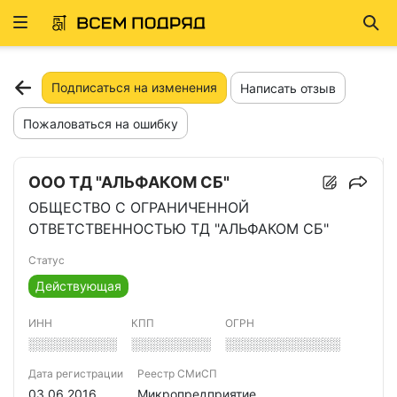
Развернуть
Най
ню
Подписаться на изменения
Написать отзыв
Пожаловаться на ошибку
ООО ТД "АЛЬФАКОМ СБ"
ОБЩЕСТВО С ОГРАНИЧЕННОЙ
ОТВЕТСТВЕННОСТЬЮ ТД "АЛЬФАКОМ СБ"
Статус
Действующая
ИНН
КПП
ОГРН
░░░░░░░░░░
░░░░░░░░░
░░░░░░░░░░░░░
Дата регистрации
Реестр СМиСП
03.06.2016
Микропредприятие