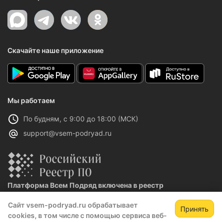
Скачайте наше приложение
Мы работаем
По будням, с 9:00 до 18:00 (МСК)
support@vsem-podryad.ru
Платформа Всем Подряд включена в реестр
отечественного ПО
Сайт vsem-podryad.ru обрабатывает
Реестровая запись №32021 от 06.02.2026
Принять
cookies, в том числе с помощью сервиса веб-