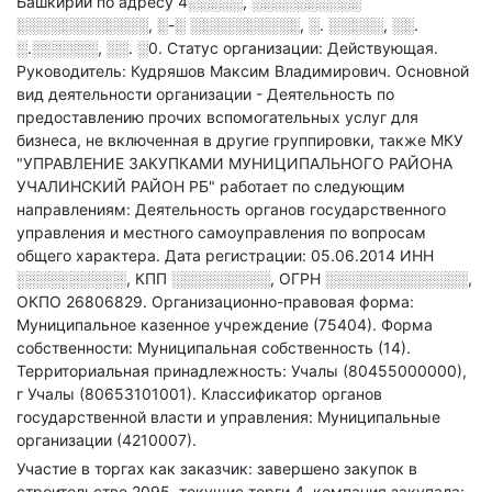
Башкирии по адресу
4░░░░░, ░░░░░░░░░░
░░░░░░░░░░░░, ░-░ ░░░░░░░░░░, ░. ░░░░░, ░░.
░.░░░░░░, ░░. ░0
.
Статус организации: Действующая.
Руководитель: Кудряшов Максим Владимирович.
Основной
вид деятельности организации - Деятельность по
предоставлению прочих вспомогательных услуг для
бизнеса, не включенная в другие группировки
, также МКУ
"УПРАВЛЕНИЕ ЗАКУПКАМИ МУНИЦИПАЛЬНОГО РАЙОНА
УЧАЛИНСКИЙ РАЙОН РБ" работает по следующим
направлениям: Деятельность органов государственного
управления и местного самоуправления по вопросам
общего характера
.
Дата регистрации: 05.06.2014
ИНН
░░░░░░░░░░
,
КПП
░░░░░░░░░
,
ОГРН
░░░░░░░░░░░░░
,
ОКПО 26806829.
Организационно-правовая форма:
Муниципальное казенное учреждение (75404).
Форма
собственности: Муниципальная собственность (14).
Территориальная принадлежность: Учалы (80455000000),
г Учалы (80653101001).
Классификатор органов
государственной власти и управления: Муниципальные
организации (4210007).
Участие в торгах как заказчик: завершено закупок в
строительстве 2095, текущие торги 4, компания закупала: