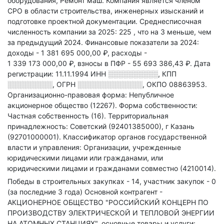
оборудования, Ремонт маш
.
Компания является членом
СРО в области
строительства, инженерных изысканий и
подготовке проектной документации.
Среднесписочная
численность компании за 2025: 225
, что на 3 меньше, чем
за предыдущий 2024.
Финансовые показатели за 2024:
доходы - 1 381 695 000,00 ₽,
расходы -
1 339 173 000,00 ₽,
взносы в ПФР - 55 693 386,43 ₽.
Дата
регистрации: 11.11.1994
ИНН
░░░░░░░░░░
,
КПП
░░░░░░░░░
,
ОГРН
░░░░░░░░░░░░░
,
ОКПО 08863953.
Организационно-правовая форма: Непубличное
акционерное общество (12267).
Форма собственности:
Частная собственность (16).
Территориальная
принадлежность: Советский (92401385000), г Казань
(92701000001).
Классификатор органов государственной
власти и управления: Организации, учрежденные
юридическими лицами или гражданами, или
юридическими лицами и гражданами совместно (4210014).
Победы в строительных закупках - 14, участник закупок - 0
(за последние 3 года)
Основной контрагент -
АКЦИОНЕРНОЕ ОБЩЕСТВО "РОССИЙСКИЙ КОНЦЕРН ПО
ПРОИЗВОДСТВУ ЭЛЕКТРИЧЕСКОЙ И ТЕПЛОВОЙ ЭНЕРГИИ
НА АТОМНЫХ СТАНЦИЯХ", основные товары и услуги: