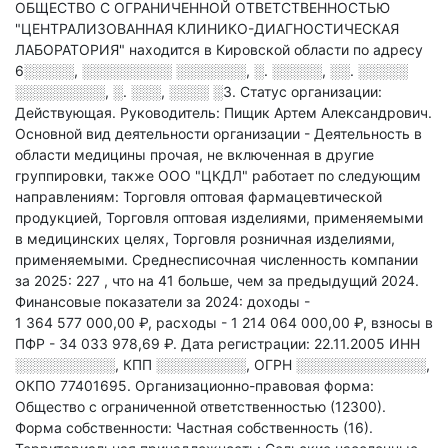
ОБЩЕСТВО С ОГРАНИЧЕННОЙ ОТВЕТСТВЕННОСТЬЮ
"ЦЕНТРАЛИЗОВАННАЯ КЛИНИКО-ДИАГНОСТИЧЕСКАЯ
ЛАБОРАТОРИЯ" находится в Кировской области по адресу
6░░░░░, ░░░░░░░░░ ░░░░░░░, ░. ░░░░░, ░░. ░░░░░
░░░░░░░░░, ░. ░░░, ░░░░ ░3
.
Статус организации:
Действующая.
Руководитель: Пищик Артем Александрович.
Основной вид деятельности организации - Деятельность в
области медицины прочая, не включенная в другие
группировки
, также ООО "ЦКДЛ" работает по следующим
направлениям: Торговля оптовая фармацевтической
продукцией, Торговля оптовая изделиями, применяемыми
в медицинских целях, Торговля розничная изделиями,
применяемыми
.
Среднесписочная численность компании
за 2025: 227
, что на 41 больше, чем за предыдущий 2024.
Финансовые показатели за 2024:
доходы -
1 364 577 000,00 ₽,
расходы - 1 214 064 000,00 ₽,
взносы в
ПФР - 34 033 978,69 ₽.
Дата регистрации: 22.11.2005
ИНН
░░░░░░░░░░
,
КПП
░░░░░░░░░
,
ОГРН
░░░░░░░░░░░░░
,
ОКПО 77401695.
Организационно-правовая форма:
Общество с ограниченной ответственностью (12300).
Форма собственности: Частная собственность (16).