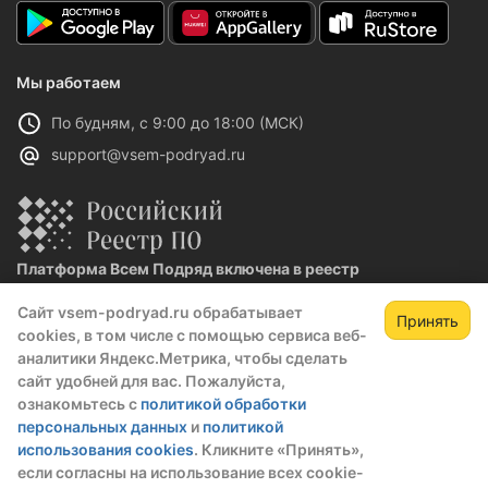
Мы работаем
По будням, с 9:00 до 18:00 (МСК)
support@vsem-podryad.ru
Платформа Всем Подряд включена в реестр
отечественного ПО
Сайт vsem-podryad.ru обрабатывает
Реестровая запись №32021 от 06.02.2026
Принять
cookies, в том числе с помощью сервиса веб-
аналитики Яндекс.Метрика, чтобы сделать
сайт удобней для вас. Пожалуйста,
Политика конфиденциальности
ознакомьтесь с
политикой обработки
Оферта
персональных данных
и
политикой
О компании
использования cookies
. Кликните «Принять»,
если согласны на использование всех cookie-