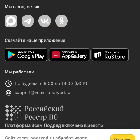
Мы в соц. сетях
Скачайте наше приложение
Мы работаем
По будням, с 9:00 до 18:00 (МСК)
support@vsem-podryad.ru
Платформа Всем Подряд включена в реестр
отечественного ПО
Сайт vsem-podryad.ru обрабатывает
Реестровая запись №32021 от 06.02.2026