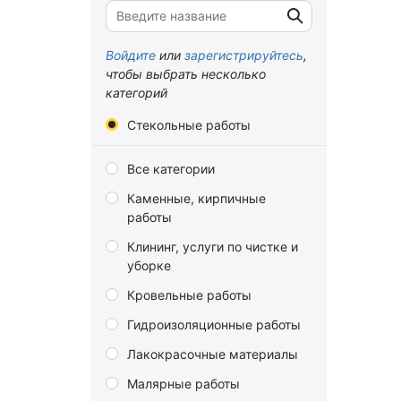
Брянская область
Владимирская область
Войдите
или
зарегистрируйтесь
,
чтобы выбрать несколько
Волгоградская область
категорий
Вологодская область
Стекольные работы
Воронежская область
Все категории
Донецкая Народная
Республика
Каменные, кирпичные
работы
Еврейская автономная
область
Клининг, услуги по чистке и
уборке
Забайкальский край
Кровельные работы
Запорожская область
Гидроизоляционные работы
Ивановская область
Лакокрасочные материалы
Иркутская область
Малярные работы
Калининградская область