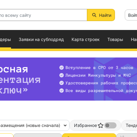
Найти
Вой
ндеры
Заявки на субподряд
Карта строек
Товары
На
размещения (новые сначала)
Избранное
Тенд