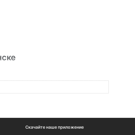
нске
ы сами принимаете решение: регистрироваться на
му свои услуги.
Скачайте наше приложение