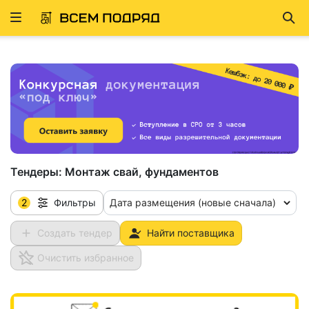
Развернуть
Най
ню
Тендеры:
Монтаж свай, фундаментов
2
Дата размещения (новые сначала)
Фильтры
Создать тендер
Найти поставщика
Очистить избранное