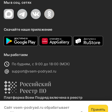
Мы в соц. сетях
Скачайте наше приложение
Мы работаем
По будням, с 9:00 до 18:00 (МСК)
support@vsem-podryad.ru
Платформа Всем Подряд включена в реестр
отечественного ПО
Сайт vsem-podryad.ru обрабатывает
Реестровая запись №32021 от 06.02.2026
Принять