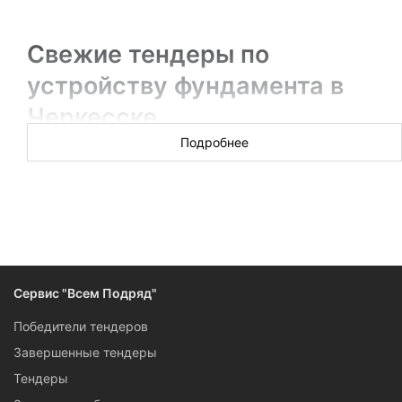
Свежие тендеры по
устройству фундамента в
Черкесске
Подробнее
Новых торгов за сегодня: ░░░░░░
Ищете информацию об актуальных тендерах на
проведение свайных работ и устройство свайных
фундаментов? Данные по каждому тендеру Черкесска
представлены в удобных карточках: подписчикам сервиса
«Всем Подряд» достаточно беглого взгляда на нее, чтобы
принять решение об участии в торгах.
Сервис "Всем Подряд"
Победители тендеров
Завершенные тендеры
Тендеры