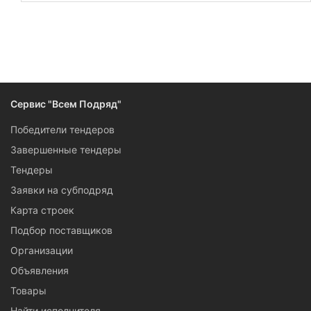
товаров для муниципальных или корпоративных нужд —
источник дохода как для производителей, так и для
оптовых поставщиков. Тендеры от госорганизаций на
поставку и нанесения лаков, красок, различных покрытий с
похожими характеристиками — возможность быстро
заработать. Доступ к информации о тендерах на сервисе
«Всем Подряд» бесплатный.
Сервис "Всем Подряд"
Победители тендеров
Завершенные тендеры
Тендеры
Заявки на субподряд
Карта строек
Подбор поставщиков
Организации
Объявления
Товары
Найти исполнителя