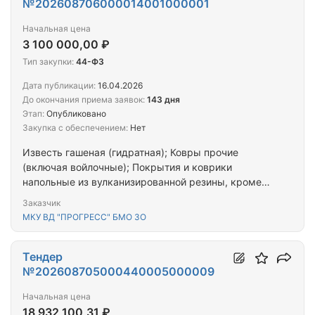
№202608706000014001000001
Начальная цена
3 100 000,00 ₽
Тип закупки:
44-ФЗ
Дата публикации:
16.04.2026
До окончания приема заявок:
143 дня
Этап:
Опубликовано
Закупка с обеспечением:
Нет
Известь гашеная (гидратная); Ковры прочие
(включая войлочные); Покрытия и коврики
напольные из вулканизированной резины, кроме
пористой; Метлы и щетки для домашней уборки;
Заказчик
Рукавицы, перчатки производственные и
МКУ ВД "ПРОГРЕСС" БМО ЗО
профессиональные; Изделия различные прочие, не
включенные в другие группировки; Перчатки
резиновые хозяйственные; Мыло туалетное
Тендер
жидкое; Средства моющие прочие; Салфетки
№202608705000440005000009
текстильные для удаления пыли; Материалы
Начальная цена
нетканые из текстильных волокон; Мыло
18 932 100,31 ₽
туалетное твердое прочее; Средства моющие для