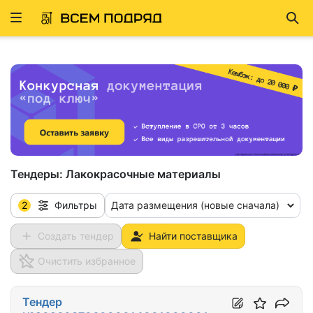
Развернуть
Най
ню
Тендеры:
Лакокрасочные материалы
2
Дата размещения (новые сначала)
Фильтры
Создать тендер
Найти поставщика
Очистить избранное
Тендер