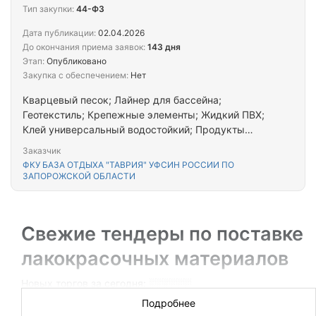
добавки сахара или других подслащивающих или
Тип закупки:
44-ФЗ
вкусоароматических веществ; Цистерны, бочки,
Дата публикации:
02.04.2026
барабаны, банки (кроме закрываемых пайкой или
До окончания приема заявок:
143 дня
отбортовкой), ящики и аналогичные емкости для
Этап:
Опубликовано
любых веществ (кроме газов) вместимостью
Закупка с обеспечением:
Нет
менее 50 л из черных металлов, без
механического или теплотехнического
Кварцевый песок; Лайнер для бассейна;
оборудования; Ограды (заборы) металлические;
Геотекстиль; Крепежные элементы; Жидкий ПВХ;
Стеклопакеты; Блоки оконные пластмассовые;
Клей универсальный водостойкий; Продукты
Работы электромонтажные прочие, не включенные
питания; Канцелярские товары; Беседка ;
Заказчик
в другие группировки; Работы завершающие и
Пастельное белье
ФКУ БАЗА ОТДЫХА "ТАВРИЯ" УФСИН РОССИИ ПО
отделочные в зданиях и сооружениях, про
ЗАПОРОЖСКОЙ ОБЛАСТИ
Свежие тендеры по поставке
лакокрасочных материалов
Новых торгов за сегодня: ░░░░░░
Подробнее
Поставка лакокрасочных материалов и канцелярских