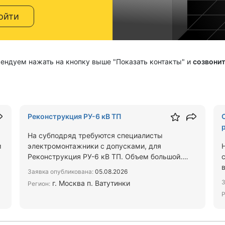
ойти
мендуем нажать на кнопку выше "Показать контакты" и
созвонит
Реконструкция РУ-6 кВ ТП
На субподряд требуются специалисты
м
электромонтажники с допусками, для
Реконструкция РУ-6 кВ ТП. Объем большой.
Объект находится в г. Москва п. Ватути…
Заявка опубликована:
05.08.2026
З
г. Москва п. Ватутинки
Регион:
Р