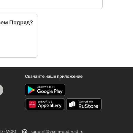
сем Подряд?
Скачайте наше приложение
00 (МСК)
support@vsem-podryad.ru