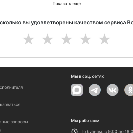
Показать ещё
асколько вы удовлетворены качеством сервиса В
1
2
3
4
5
Мы в соц. сетях
исполнителя
ы
ьзоваться
Мы работаем
рные запросы
и
По будням, с 9:00 до 18: