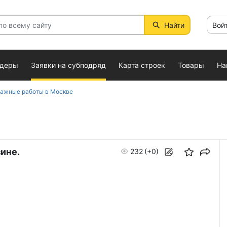
Найти
Вой
ндеры
Заявки на субподряд
Карта строек
Товары
На
тажные работы в Москве
ине.
232
(+0)