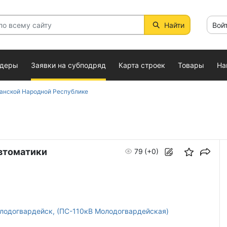
Найти
Вой
ндеры
Заявки на субподряд
Карта строек
Товары
На
анской Народной Республике
втоматики
79
(+0)
олодогвардейск, (ПС-110кВ Молодогвардейская)