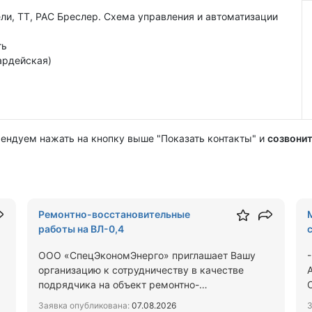
ли, ТТ, РАС Бреслер. Схема управления и автоматизации
ть
ардейская)
мендуем нажать на кнопку выше "Показать контакты" и
созвонит
Ремонтно-восстановительные
работы на ВЛ-0,4
ООО «СпецЭкономЭнерго» приглашает Вашу
организацию к сотрудничеству в качестве
подрядчика на объект ремонтно-
восстановительных ВЛ-0,4 кВ в Коломне, …
Заявка опубликована:
07.08.2026
З