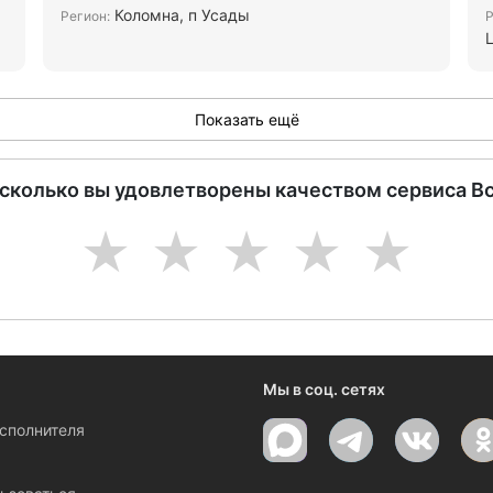
Коломна, п Усады
Регион:
Р
Показать ещё
асколько вы удовлетворены качеством сервиса В
1
2
3
4
5
Мы в соц. сетях
исполнителя
ы