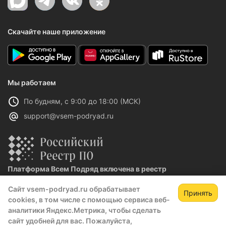
Скачайте наше приложение
Мы работаем
По будням, с 9:00 до 18:00 (МСК)
support@vsem-podryad.ru
Платформа Всем Подряд включена в реестр
отечественного ПО
Сайт vsem-podryad.ru обрабатывает
Реестровая запись №32021 от 06.02.2026
Принять
cookies, в том числе с помощью сервиса веб-
аналитики Яндекс.Метрика, чтобы сделать
сайт удобней для вас. Пожалуйста,