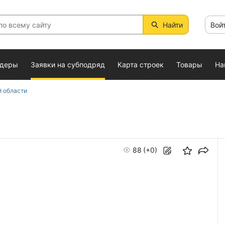
Найти
Вой
ндеры
Заявки на субподряд
Карта строек
Товары
На
 области
88
(+0)