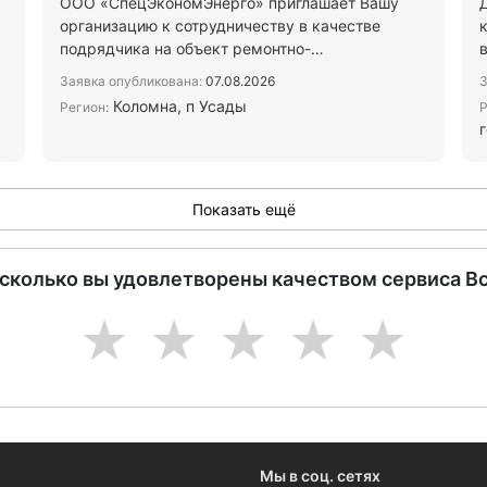
ООО «СпецЭкономЭнерго» приглашает Вашу
организацию к сотрудничеству в качестве
подрядчика на объект ремонтно-
восстановительных ВЛ-0,4 кВ в Коломне, …
Заявка опубликована:
07.08.2026
З
Коломна, п Усады
Регион:
Р
Показать ещё
асколько вы удовлетворены качеством сервиса В
1
2
3
4
5
Мы в соц. сетях