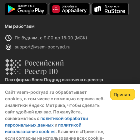
Мы работаем
По будням, с 9:00 до 18:00 (МСК)
support@vsem-podryad.ru
Платформа Всем Подряд включена в реестр
отечественного ПО
Сайт vsem-podryad.ru обрабатывает
Реестровая запись №32021 от 06.02.2026
Принять
cookies, в том числе с помощью сервиса веб-
аналитики Яндекс.Метрика, чтобы сделать
сайт удобней для вас. Пожалуйста,
Политика конфиденциальности
ознакомьтесь с
политикой обработки
Оферта
персональных данных
и
политикой
О компании
использования cookies
. Кликните «Принять»,
если согласны на использование всех cookie-