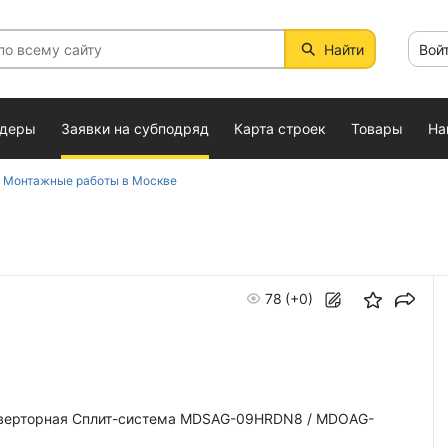
Найти
Вой
ндеры
Заявки на субподряд
Карта строек
Товары
На
, Монтажные работы в Москве
78
(+0)
нверторная Сплит-система MDSAG-09HRDN8 / MDOAG-