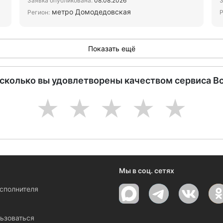
Заявка опубликована:
08.08.2026
З
метро Домодедовская
Регион:
Р
Показать ещё
асколько вы удовлетворены качеством сервиса В
1
2
3
4
5
Мы в соц. сетях
исполнителя
ы
ьзоваться