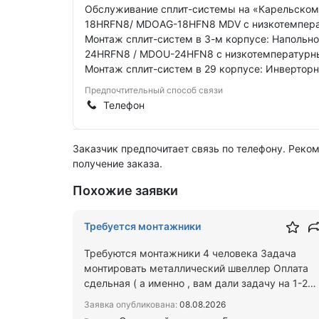
Обслуживание сплит-системы на «Карельском 
18HRFN8/ MDOAG-18HFN8 MDV с низкотемпера
Монтаж сплит-систем в 3-м корпусе: Напольн
24HRFN8 / MDOU-24HFN8 с низкотемпературным
Монтаж сплит-систем в 29 корпусе: Инверто
Предпочтительный способ связи
Телефон
Заказчик предпочитает связь по телефону. Реко
получение заказа.
Похожие заявки
Требуется монтажники
Требуются монтажники 4 человека Задача
монтировать металлический швеллер Оплата
сдельная ( а именно , вам дали задачу на 1-2
рабочих дня , цену озвуч…
Заявка опубликована:
08.08.2026