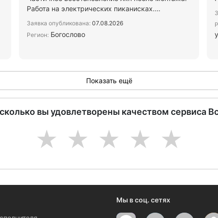
Работа на электрических пиканисках.
З
Возможно проживание в вагонч…
Заявка опубликована:
07.08.2026
Р
Богослово
у
Регион:
Показать ещё
асколько вы удовлетворены качеством сервиса В
1
2
3
4
5
Мы в соц. сетях
исполнителя