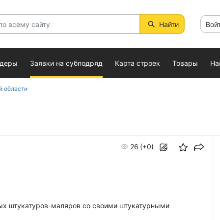
Найти
Вой
ндеры
Заявки на субподряд
Карта строек
Товары
На
й области
26
(+0)
х штукатуров-маляров со своими штукатурными