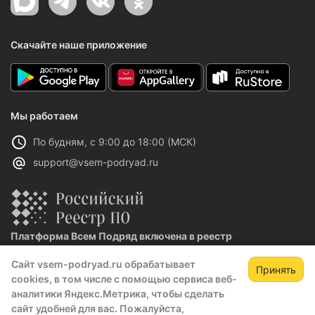
Скачайте наше приложение
Мы работаем
По будням, с 9:00 до 18:00 (МСК)
support@vsem-podryad.ru
Платформа Всем Подряд включена в реестр
отечественного ПО
Сайт vsem-podryad.ru обрабатывает
Реестровая запись №32021 от 06.02.2026
Принять
cookies, в том числе с помощью сервиса веб-
аналитики Яндекс.Метрика, чтобы сделать
сайт удобней для вас. Пожалуйста,