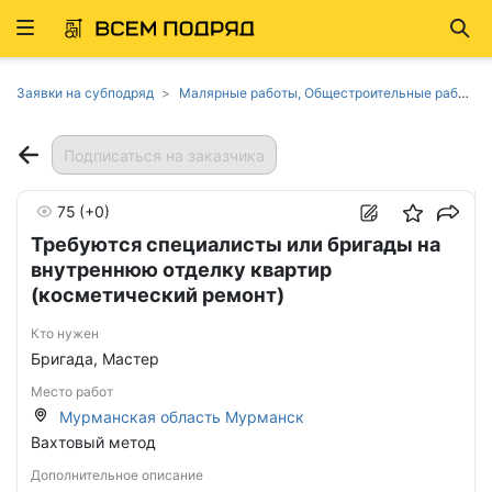
Развернуть
Най
ню
Заявки на субподряд
Малярные работы, Общестроительные работы, Отделочные работы, Столярные и плотничные работы в Мурманской области
Подписаться на заказчика
75
(+0)
Требуются специалисты или бригады на
внутреннюю отделку квартир
(косметический ремонт)
Кто нужен
Бригада, Мастер
Место работ
Мурманская область Мурманск
Вахтовый метод
Дополнительное описание