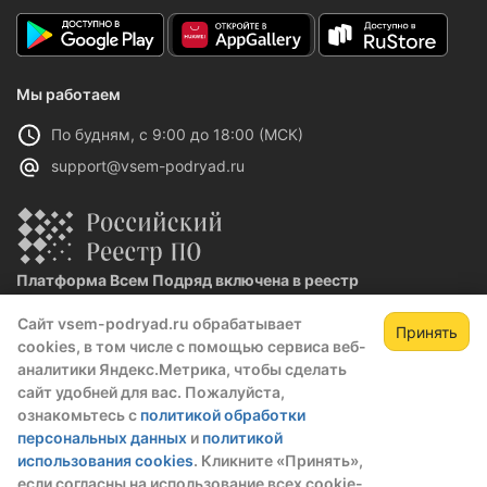
Мы работаем
По будням, с 9:00 до 18:00 (МСК)
support@vsem-podryad.ru
Платформа Всем Подряд включена в реестр
отечественного ПО
Сайт vsem-podryad.ru обрабатывает
Реестровая запись №32021 от 06.02.2026
Принять
cookies, в том числе с помощью сервиса веб-
аналитики Яндекс.Метрика, чтобы сделать
сайт удобней для вас. Пожалуйста,
Политика конфиденциальности
ознакомьтесь с
политикой обработки
Оферта
персональных данных
и
политикой
О компании
использования cookies
. Кликните «Принять»,
если согласны на использование всех cookie-