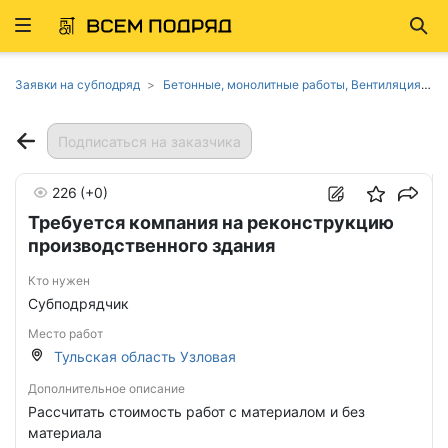
Развернуть
Най
ню
Заявки на субподряд
Бетонные, монолитные работы, Вентиляция, кондиционирование, Гидроизоляционные работы, Дорожные, земляные работы, благоустройство, Каменные, кирпичные работы, Кровельные работы, Малярные работы, Монтажные работы, Монтаж трубопроводов, Отделочные работы, Покрытия для пола и стен, Поставки стройматериалов, Проектные работы, Разнорабочие, Сварка, металлоконструкции, Системы безопасности и связи, Системы водопровода, канализации, отопления, Стекольные работы, Строительство прочих сооружений, Устройство полов, обойные и плиточные работы, Фасадные работы, Штукатурные работы, Электромонтажные работы в Тульской области
Подписаться на заказчика
226
(+0)
Требуется компания на реконструкцию
производственного здания
Кто нужен
Субподрядчик
Место работ
Тульская область Узловая
Дополнительное описание
Рассчитать стоимость работ с материалом и без
материала