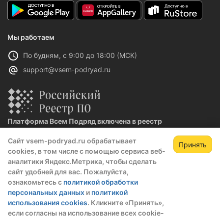
Мы работаем
По будням, с 9:00 до 18:00 (МСК)
support@vsem-podryad.ru
Платформа Всем Подряд включена в реестр
отечественного ПО
Сайт vsem-podryad.ru обрабатывает
Реестровая запись №32021 от 06.02.2026
Принять
cookies, в том числе с помощью сервиса веб-
аналитики Яндекс.Метрика, чтобы сделать
сайт удобней для вас. Пожалуйста,
Политика конфиденциальности
ознакомьтесь с
политикой обработки
Оферта
персональных данных
и
политикой
О компании
использования cookies
. Кликните «Принять»,
если согласны на использование всех cookie-