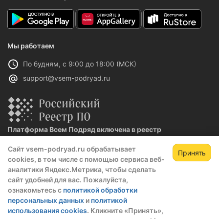
Мы работаем
По будням, с 9:00 до 18:00 (МСК)
support@vsem-podryad.ru
Платформа Всем Подряд включена в реестр
отечественного ПО
Сайт vsem-podryad.ru обрабатывает
Реестровая запись №32021 от 06.02.2026
Принять
cookies, в том числе с помощью сервиса веб-
аналитики Яндекс.Метрика, чтобы сделать
сайт удобней для вас. Пожалуйста,
Политика конфиденциальности
ознакомьтесь с
политикой обработки
Оферта
персональных данных
и
политикой
О компании
использования cookies
. Кликните «Принять»,