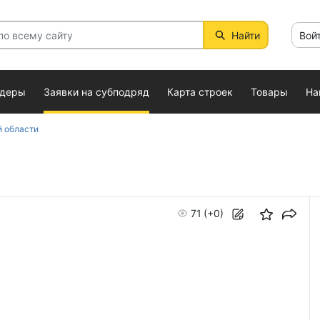
Найти
Вой
ндеры
Заявки на субподряд
Карта строек
Товары
На
 области
71
(+0)