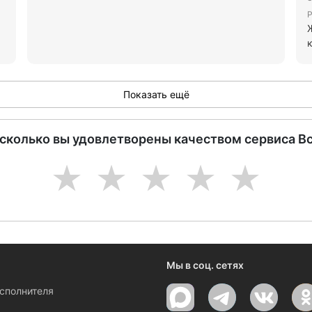
Р
Показать ещё
асколько вы удовлетворены качеством сервиса В
1
2
3
4
5
Мы в соц. сетях
исполнителя
ы