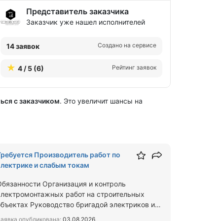
Представитель заказчика
Заказчик уже нашел исполнителей
Создано на сервисе
14 заявок
Рейтинг заявок
4 / 5 (6)
ься с заказчиком
. Это увеличит шансы на
Требуется Производитель работ по
электрике и слабым токам
Обязанности Организация и контроль
электромонтажных работ на строительных
объектах Руководство бригадой электриков и
слаботочников Ведение техническо…
аявка опубликована:
03.08.2026