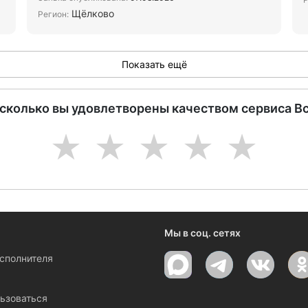
Щёлково
Регион:
Показать ещё
асколько вы удовлетворены качеством сервиса В
1
2
3
4
5
Мы в соц. сетях
исполнителя
ы
ьзоваться