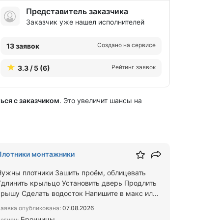
Представитель заказчика
Заказчик уже нашел исполнителей
Создано на сервисе
13 заявок
Рейтинг заявок
3.3 / 5 (6)
ься с заказчиком
. Это увеличит шансы на
Плотники монтажники
Нужны плотники Зашить проём, облицевать
Удлинить крыльцо Установить дверь Продлить
крышу Сделать водосток Напишите в макс или
телеграм в ответ вышлю …
аявка опубликована:
07.08.2026
Бронницы
егион: