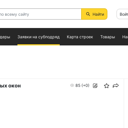
Найти
Вой
ндеры
Заявки на субподряд
Карта строек
Товары
На
ых окон
85
(+0)