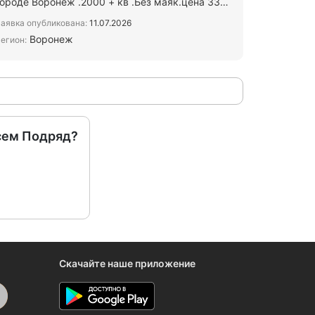
городе Воронеж .2000 + кв .Без маяк.цена 330
 за м2 нал. Насос есть .и…
аявка опубликована:
11.07.2026
Воронеж
егион:
сем Подряд?
Скачайте наше приложение