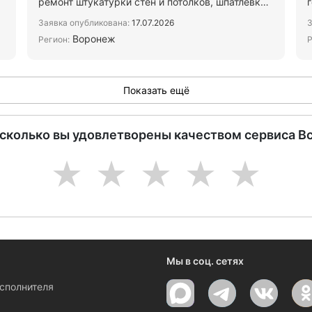
ремонт штукатурки стен и потолков, шпатлёвка
под окраску, окраска …
р
Заявка опубликована:
17.07.2026
З
Воронеж
Регион:
Р
Показать ещё
асколько вы удовлетворены качеством сервиса В
1
2
3
4
5
Мы в соц. сетях
исполнителя
ы