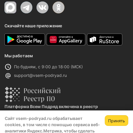
Скачайте наше приложение
Мы работаем
По будням, с 9:00 до 18:00 (МСК)
support@vsem-podryad.ru
Платформа Всем Подряд включена в реестр
отечественного ПО
Сайт vsem-podryad.ru обрабатывает
Реестровая запись №32021 от 06.02.2026
Принять
cookies, в том числе с помощью сервиса веб-
аналитики Яндекс.Метрика, чтобы сделать