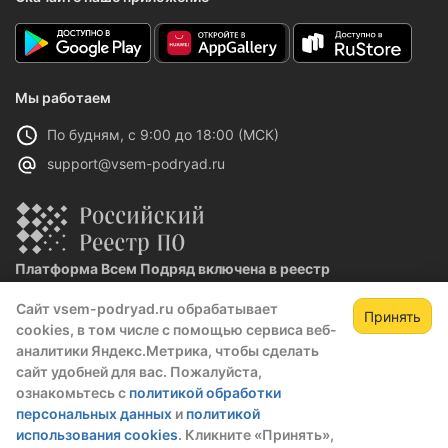
Мы работаем
По будням, с 9:00 до 18:00 (МСК)
support@vsem-podryad.ru
Платформа Всем Подряд включена в реестр
отечественного ПО
Сайт vsem-podryad.ru обрабатывает
Реестровая запись №32021 от 06.02.2026
Принять
cookies, в том числе с помощью сервиса веб-
аналитики Яндекс.Метрика, чтобы сделать
сайт удобней для вас. Пожалуйста,
Политика конфиденциальности
ознакомьтесь с
политикой обработки
Оферта
персональных данных
и
политикой
О компании
использования cookies
. Кликните «Принять»,