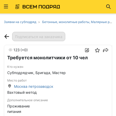
Развернуть
Най
ню
Заявки на субподряд
Бетонные, монолитные работы, Малярные работы, Монтажные работы, Отделочные работы, Работы по возведению зданий в Москве
Подписаться на заказчика
123
(+0)
Требуется монолитчики от 10 чел
Кто нужен
Субподрядчик, Бригада, Мастер
Место работ
Москва петрозаводск
Вахтовый метод
Дополнительное описание
Проживание
питания